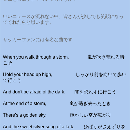
いいニュースが流れない中、皆さんが少しでも笑顔になっ
てくれたらと思います。
サッカーファンには有名な曲です
When you walk through a storm,
嵐が吹き荒れる時
こそ
Hold your head up high,
しっかり前を向いて歩い
て行こう
And don't be afraid of the dark.
闇を恐れずに行こう
At the end of a storm,
嵐が過ぎ去ったとき
There's a golden sky,
輝かしい空が広がり
And the sweet silver song of a lark.
ひばりがさえずりを